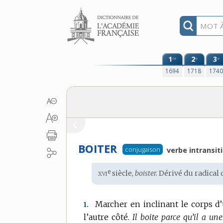
Aller au contenu
1
2
3
re
e
e
1694
1718
174
BOITER
conjugaison
verbe intransiti
xvi
e
Étymologie
siècle,
boister.
Dérivé du radical
:
Marcher en inclinant le corps d’
1.
l’autre côté.
Il boite parce qu’il a un