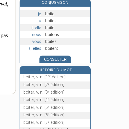
CONJUGAISON
val,
boitillement, n. m.
boitiller, v. intr.
je
boite
boit-sans-soif, n.
tu
boites
il, elle
boite
boitte, n. f.
nous
boitons
 pas
vous
boitez
ils, elles
boitent
CONSULTER
HISTOIRE DU MOT
re
boiter, v. n.
[1
édition]
e
boiter, v. n.
[2
édition]
e
boiter, v. n.
[3
édition]
e
boiter, v. n.
[4
édition]
e
boiter, v. n.
[5
édition]
e
boiter, v. n.
[6
édition]
e
boiter, v. n.
[7
édition]
e