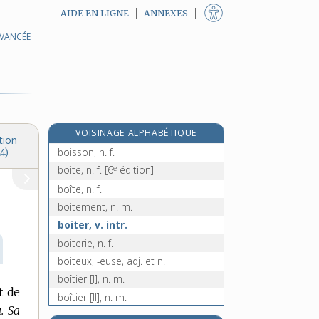
AIDE EN LIGNE
ANNEXES
AVANCÉE
e
boiseux, euse, adj.
[7
édition]
e
bois puant, n. m.
[5
édition]
boisseau, n. m.
boisselée, n. f.
boisselier, n. m.
VOISINAGE ALPHABÉTIQUE
boissellerie, n. f.
tion
boisson, n. f.
4)
e
boite, n. f.
[6
édition]
boîte, n. f.
boitement, n. m.
boiter, v. intr.
boiterie, n. f.
boiteux, -euse, adj. et n.
boîtier [I], n. m.
t de
boîtier [II], n. m.
.
Sa
boitillant, -ante, adj.