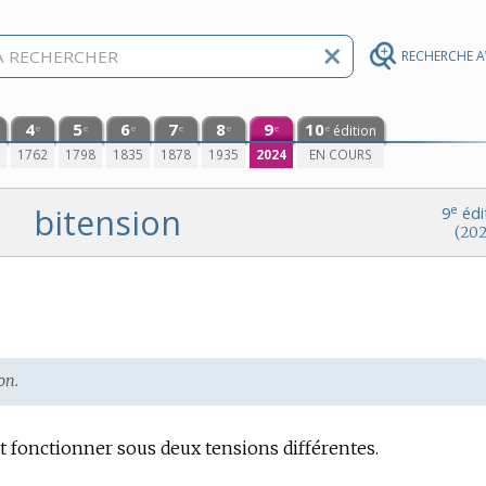
RECHERCHE 
4
5
6
7
8
9
10
édition
e
e
e
e
e
e
e
0
1762
1798
1835
1878
1935
2024
EN COURS
bitension
e
9
édi
(202
on.
t fonctionner sous deux tensions différentes.