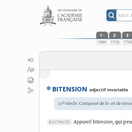
Aller au contenu
1
2
3
re
e
e
1694
1718
174
✻
BITENSION
adjectif invariable
xx
e
Étymologie
siècle. Composé de
bi‑
et de
tensi
:
Appareil bitension,
qui peu
MARQUE
ÉLECTRICITÉ.
DE