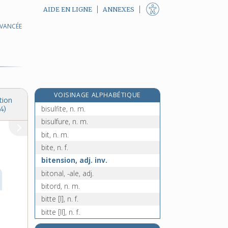
AIDE EN LIGNE
ANNEXES
AVANCÉE
bistré, -ée, adj.
bistrer, v. tr.
bistro, n. m.
bistrot, n. m.
bistrouille, n. f.
VOISINAGE ALPHABÉTIQUE
bisulfate, n. m.
tion
bisulfite, n. m.
4)
bisulfure, n. m.
bit, n. m.
bite, n. f.
bitension, adj. inv.
bitonal, -ale, adj.
bitord, n. m.
bitte [I], n. f.
bitte [II], n. f.
bitture, n. f.