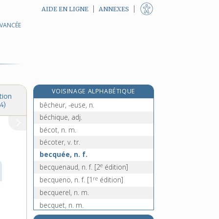
AIDE EN LIGNE
ANNEXES
AVANCÉE
béchamel, n. f.
béchamelle, n. f.
e
bécharu, n. m.
[7
édition]
bêche, n. f.
bêcher, v. tr.
e
VOISINAGE ALPHABÉTIQUE
bechet, n. m.
[4
édition]
tion
bêcheur, -euse, n.
4)
béchique, adj.
bécot, n. m.
bécoter, v. tr.
becquée, n. f.
e
becquenaud, n. f.
[2
édition]
re
becqueno, n. f.
[1
édition]
becquerel, n. m.
becquet, n. m.
becquetage, n. m.