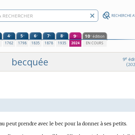
RECHERCHE 
4
5
6
7
8
9
10
e
e
e
e
e
édition
e
e
0
1762
1798
1835
1878
1935
2024
EN COURS
becquée
e
9
édi
(202
au peut prendre avec le bec pour la donner à ses petits.