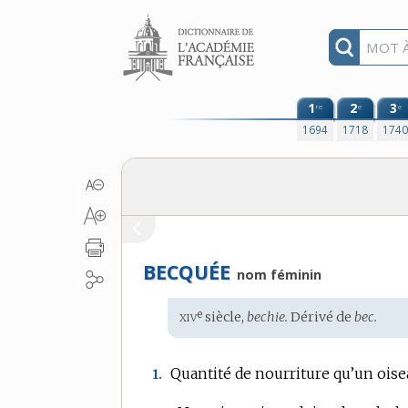
Aller au contenu
1
2
3
re
e
e
1694
1718
174
BECQUÉE
nom féminin
xiv
e
Étymologie
siècle,
bechie.
Dérivé de
bec.
:
Quantité de nourriture qu’un oise
1.