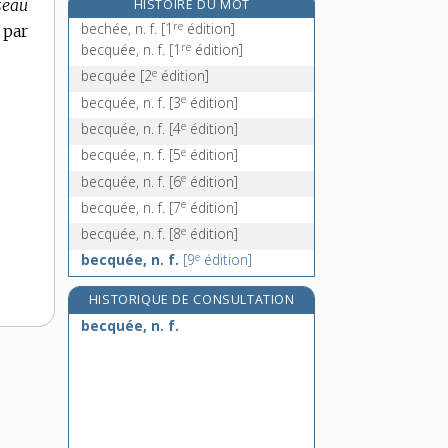
seau
HISTOIRE DU MOT
becqueter, v. tr.
re
bechée, n. f.
[1
édition]
 par
becter, v. tr.
re
becquée, n. f.
[1
édition]
e
bécune, n. f.
[8
édition]
e
becquée
[2
édition]
bedaine, n. f.
e
becquée, n. f.
[3
édition]
e
becquée, n. f.
[4
édition]
e
becquée, n. f.
[5
édition]
e
becquée, n. f.
[6
édition]
e
becquée, n. f.
[7
édition]
e
becquée, n. f.
[8
édition]
e
becquée, n. f.
[9
édition]
HISTORIQUE DE CONSULTATION
becquée, n. f.