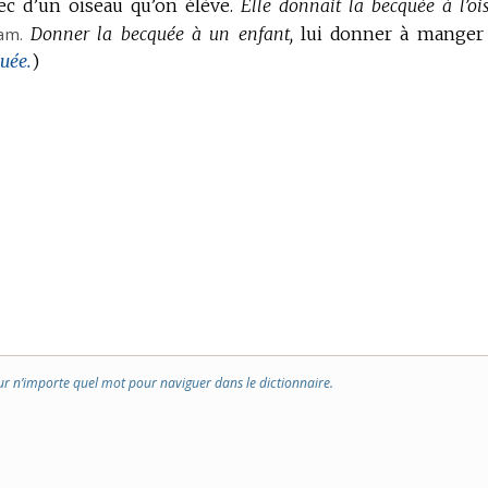
ec d’un oiseau qu’on élève.
Elle donnait la becquée à l’oi
am.
Donner la becquée à un enfant,
lui donner à manger
uée.
)
ur n’importe quel mot pour naviguer dans le dictionnaire.