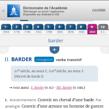
Aller au contenu
Dictionnaire de l’Académie
OUVRIR
×
Télécharger ou ouvrir l’application
Disponible sur Android et iOS
1
2
3
4
5
6
7
8
9
10
re
e
e
e
e
e
e
e
e
e
1694
1718
1740
1762
1798
1835
1878
1935
2024
E.C.
barder
BARDER
II.
conjugaison
verbe transitif
xv
xvii
e
e
Étymologie
siècle, au sens 1 ;
siècle, au sens 3.
:
Dérivé de
barde II.
↪
voir aussi :
I.
Barder
(v. tr.)
•
III.
Barder
(v. intr.)
Anciennement.
Couvrir un cheval d’une barde.
Par
1.
analogie.
Couvrir d’une armure un homme de guerre.