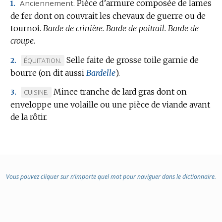
Anciennement.
Pièce d’armure composée de lames
1.
de fer dont on couvrait les chevaux de guerre ou de
tournoi.
Barde de crinière.
Barde de poitrail.
Barde de
croupe.
Selle faite de grosse toile garnie de
MARQUE
ÉQUITATION.
2.
bourre (on dit aussi
DE
Bardelle
).
DOMAINE
Mince tranche de lard gras dont on
MARQUE
CUISINE.
3.
:
enveloppe une volaille ou une pièce de viande avant
DE
de la rôtir.
DOMAINE
:
Vous pouvez cliquer sur n’importe quel mot pour naviguer dans le dictionnaire.