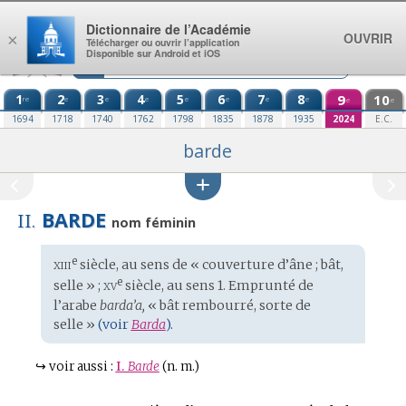
Aller au contenu
Dictionnaire de l’Académie
OUVRIR
×
Télécharger ou ouvrir l’application
Disponible sur Android et iOS
1
2
3
4
5
6
7
8
9
10
re
e
e
e
e
e
e
e
e
e
1694
1718
1740
1762
1798
1835
1878
1935
2024
E.C.
barde
BARDE
II.
nom féminin
xiii
e
Étymologie
siècle, au sens de « couverture d’âne ; bât,
:
xv
e
selle » ;
siècle, au sens 1. Emprunté de
l’
arabe
barda’a,
« bât rembourré, sorte de
selle »
(voir
Barda
).
↪
voir aussi :
I.
Barde
(n. m.)