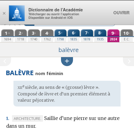
Aller au contenu
Dictionnaire de l’Académie
OUVRIR
×
Télécharger ou ouvrir l’application
Disponible sur Android et iOS
1
2
3
4
5
6
7
8
9
10
e
e
e
e
re
e
e
e
e
e
1694
1718
1740
1762
1798
1835
1878
1935
2024
E.C.
balèvre
BALÈVRE
nom féminin
xii
e
Étymologie
siècle, au sens de « (grosse) lèvre ».
:
Composé de
lèvre
et d’un premier élément à
valeur péjorative.
Saillie d’une pierre sur une autre
MARQUE
ARCHITECTURE.
1.
dans un mur.
DE
DOMAINE