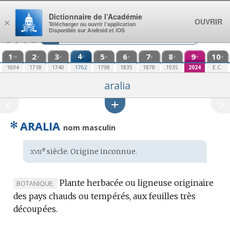
Aller au contenu
Dictionnaire de l’Académie
OUVRIR
×
Télécharger ou ouvrir l’application
Disponible sur Android et iOS
1
2
3
4
5
6
7
8
9
10
e
re
e
e
e
e
e
e
e
e
1694
1718
1740
1762
1798
1835
1878
1935
2024
E.C.
aralia
✻
ARALIA
nom masculin
xvii
e
Étymologie
siècle.
Origine inconnue
.
:
Plante herbacée ou ligneuse originaire
MARQUE
BOTANIQUE.
des pays chauds ou tempérés, aux feuilles très
DE
découpées.
DOMAINE
: