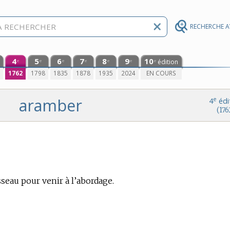
RECHERCHE 
4
5
6
7
8
9
10
édition
e
e
e
e
e
e
e
0
1762
1798
1835
1878
1935
2024
EN COURS
aramber
e
4
édi
(176
seau pour venir à l’abordage.