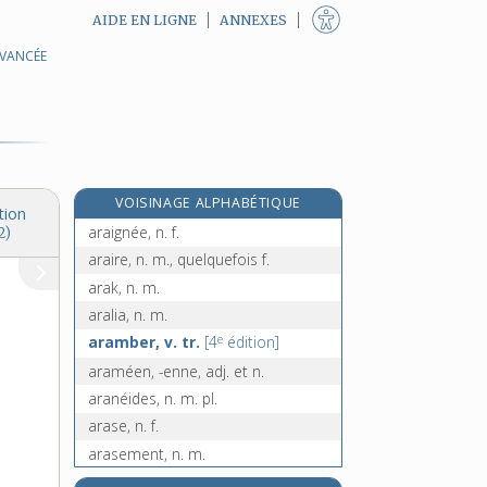
AIDE EN LIGNE
ANNEXES
arachide, n. f.
AVANCÉE
arachnéen, -enne, adj.
arachnéosites, n. m. pl.
e
[5
édition]
arachnides, n. m. pl.
arachnoïde, n. f.
VOISINAGE ALPHABÉTIQUE
aragonite, n. f.
tion
araignée, n. f.
2)
araire, n. m., quelquefois f.
arak, n. m.
aralia, n. m.
e
aramber, v. tr.
[4
édition]
araméen, -enne, adj. et n.
aranéides, n. m. pl.
arase, n. f.
arasement, n. m.
araser, v. tr.