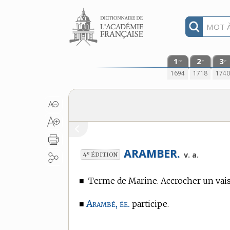
Aller au contenu
1
2
3
re
e
e
1694
1718
174
ARAMBER.
e
v. a.
4
ÉDITION
■
Terme de Marine.
Accrocher un vais
Arambé, ée.
■
participe.