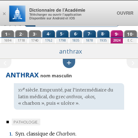
Aller au contenu
Dictionnaire de l’Académie
OUVRIR
×
Télécharger ou ouvrir l’application
Disponible sur Android et iOS
1
2
3
4
5
6
7
8
9
10
e
e
e
e
e
re
e
e
e
e
1694
1718
1740
1762
1798
1835
1878
1935
2024
E.C.
anthrax
ANTHRAX
nom masculin
xv
e
Étymologie
siècle. Emprunté, par l’intermédiaire du
:
latin médical
, du
grec
anthrax, ‑akos,
« charbon », puis « ulcère ».
■
MARQUE
PATHOLOGIE.
DE
Syn. classique de
Charbon.
1.
DOMAINE