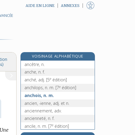
AIDE EN LIGNE
ANNEXES
AVANCÉE
anatomiquement, adv.
anatomiser, v. tr.
anatomiste, n.
anatoxine, n. f.
e
anatron
[4
édition]
VOISINAGE ALPHABÉTIQUE
ancestral, -ale, adj.
tion
ancêtre, n.
4)
anche, n. f.
e
anché, adj.
[5
édition]
e
anchilops, n. m.
[7
édition]
anchois, n. m.
ancien, -ienne, adj. et n.
anciennement, adv.
ancienneté, n. f.
e
ancile, n. m.
[7
édition]
Une
ancillaire, adj.