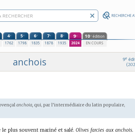
RECHERCHE 
4
5
6
7
8
9
10
e
e
e
e
e
édition
e
e
0
1762
1798
1835
1878
1935
2024
EN COURS
anchois
e
9
édi
(202
ovençal
anchoia,
qui, par l’intermédiaire du
latin populaire
,
le plus souvent mariné et salé.
Olives farcies aux anchois.