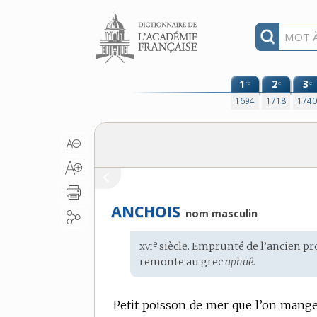
Aller au contenu
1
2
3
re
e
e
1694
1718
174
ANCHOIS
nom masculin
xvi
e
Étymologie
siècle. Emprunté de l’
ancien pr
:
remonte au
grec
aphuê.
Petit poisson de mer que l’on mange 