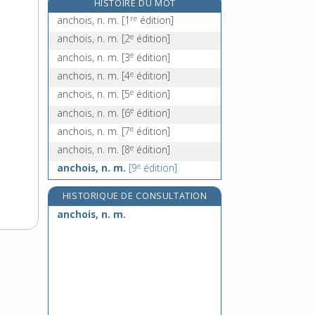
HISTOIRE DU MOT
ancolie, n. f.
re
anchois, n. m.
[1
édition]
ancrage, n. m.
e
anchois, n. m.
[2
édition]
ancre, n. f.
e
anchois, n. m.
[3
édition]
ancre-charrue, n. f.
e
anchois, n. m.
[4
édition]
e
anchois, n. m.
[5
édition]
e
anchois, n. m.
[6
édition]
e
anchois, n. m.
[7
édition]
e
anchois, n. m.
[8
édition]
e
anchois, n. m.
[9
édition]
HISTORIQUE DE CONSULTATION
anchois, n. m.