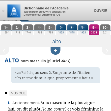
Aller au contenu
Dictionnaire de l’Académie
OUVRIR
×
Télécharger ou ouvrir l’application
Disponible sur Android et iOS
1
2
3
4
5
6
7
8
9
10
e
e
e
re
e
e
e
e
e
e
1694
1718
1740
1762
1798
1835
1878
1935
2024
E.C.
alto
ALTO
nom masculin
(
pluriel
Altos
).
xviii
e
Étymologie
siècle, au sens 2. Emprunté de l’
italien
:
alto,
terme de musique, proprement « haut ».
■
MARQUE
MUSIQUE.
DE
Anciennement.
Voix masculine la plus aiguë
1.
DOMAINE
(auj., on dit plutôt
Haute-contre
) et voix féminine la