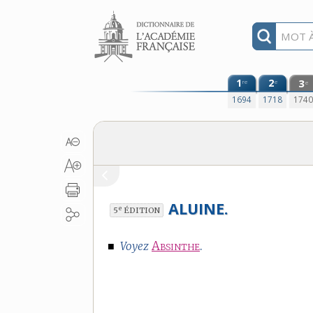
Aller au contenu
1
2
3
re
e
e
1694
1718
174
ALUINE.
e
5
ÉDITION
■
Absinthe
.
Voyez