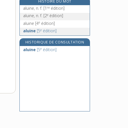
HISTOIRE DU MOT
alumineux, -euse, adj.
re
aluine, n. f.
[1
édition]
aluminium, n. m.
e
aluine, n. f.
[2
édition]
alumnat, n. m.
e
aluine
[4
édition]
alun, n. m.
e
aluine
[5
édition]
HISTORIQUE DE CONSULTATION
e
aluine
[5
édition]