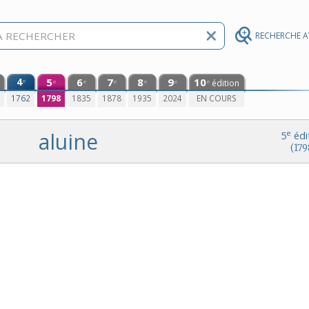
RECHERCHE 
4
5
6
7
8
9
10
e
édition
e
e
e
e
e
e
0
1762
1798
1835
1878
1935
2024
EN COURS
aluine
e
5
édi
(179