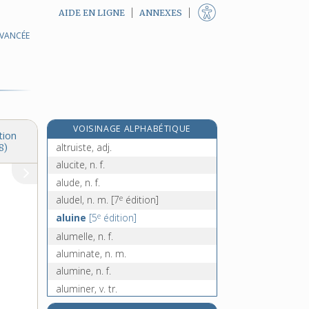
AIDE EN LIGNE
ANNEXES
AVANCÉE
altiste, n.
altitude, n. f.
alto, n. m.
altocumulus, n. m. inv.
altostratus, n. m. inv.
VOISINAGE ALPHABÉTIQUE
altruisme, n. m.
tion
altruiste, adj.
8)
alucite, n. f.
alude, n. f.
e
aludel, n. m.
[7
édition]
e
aluine
[5
édition]
alumelle, n. f.
aluminate, n. m.
alumine, n. f.
aluminer, v. tr.
aluminerie, n. f.