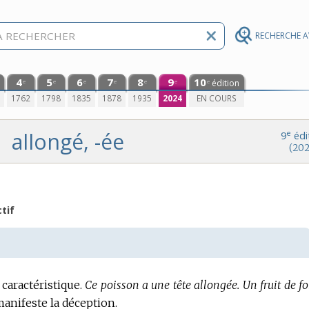
RECHERCHE 
4
5
6
7
8
9
10
édition
e
e
e
e
e
e
e
0
1762
1798
1835
1878
1935
2024
EN COURS
allongé, -ée
e
9
édi
(202
tif
.
caractéristique.
Ce poisson a une tête allongée.
Un fruit de f
manifeste la déception.