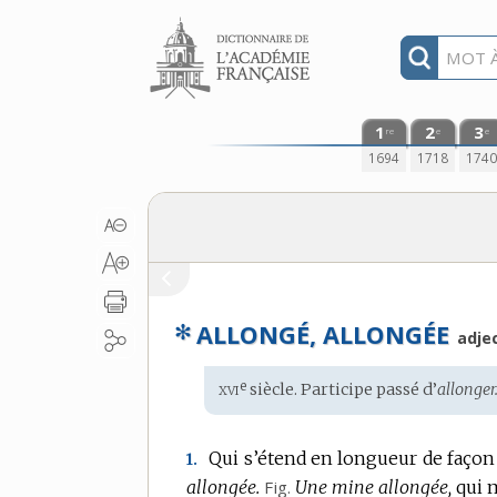
Aller au contenu
1
2
3
re
e
e
1694
1718
174
✻
ALLONGÉ, ALLONGÉE
adjec
xvi
e
Étymologie
siècle. Participe passé d’
allonger
:
Qui s’étend en longueur de façon 
1.
allongée.
Fig.
Une mine allongée,
qui 