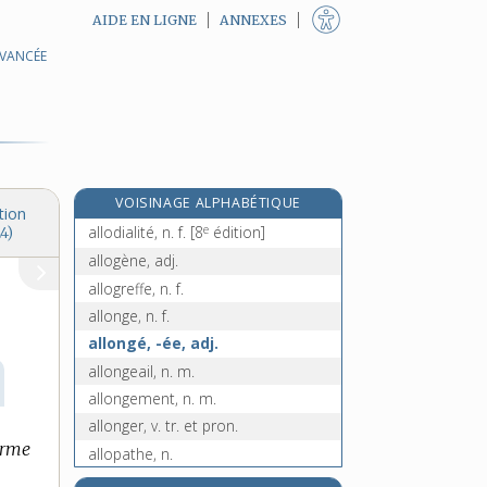
AIDE EN LIGNE
ANNEXES
AVANCÉE
allô !, interj.
e
allobroge, n. m.
[7
édition]
allocataire, n.
allocation, n. f.
allocution, n. f.
VOISINAGE ALPHABÉTIQUE
allodial, -ale, adj.
tion
e
allodialité, n. f.
[8
édition]
4)
allogène, adj.
allogreffe, n. f.
allonge, n. f.
allongé, -ée, adj.
allongeail, n. m.
allongement, n. m.
allonger, v. tr. et pron.
orme
allopathe, n.
allopathie, n. f.