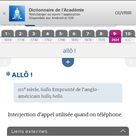
Aller au contenu
Dictionnaire de l’Académie
OUVRIR
×
Télécharger ou ouvrir l’application
Disponible sur Android et iOS
1
2
3
4
5
6
7
8
9
10
re
e
e
e
e
e
e
e
e
e
1694
1718
1740
1762
1798
1835
1878
1935
2024
E.C.
allô !
✻
ALLÔ !
xix
e
Étymologie
siècle,
hallo.
Emprunté de l’
anglo-
:
américain
hallo, hello.
Interjection d’appel utilisée quand on téléphone.
Liens externes