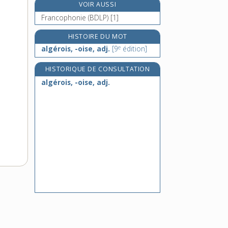
VOIR AUSSI
algorithmique, adj.
Francophonie (BDLP) [1]
alguazil, n. m.
algue, n. f.
HISTOIRE DU MOT
e
alias, adv.
algérois, -oise, adj.
[9
édition]
HISTORIQUE DE CONSULTATION
algérois, -oise, adj.