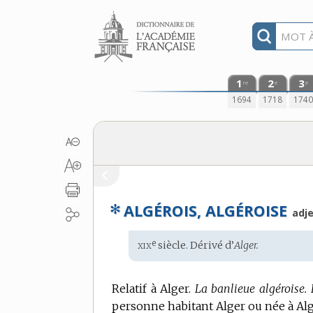
Aller au contenu
1
2
3
re
e
e
1694
1718
174
✻
ALGÉROIS, ALGÉROISE
adje
xix
e
Étymologie
siècle. Dérivé d’
Alger.
:
Relatif à Alger.
La banlieue algéroise.
personne habitant Alger ou née à Alg