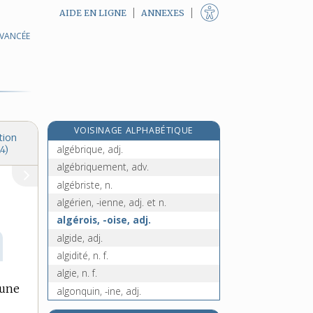
AIDE EN LIGNE
ANNEXES
AVANCÉE
alfange, n. f.
alfatier, -ière, adj.
e
algalie, n. f.
[7
édition]
e
alganon, n. m.
[7
édition]
algarade, n. f.
VOISINAGE ALPHABÉTIQUE
algèbre, n. f.
tion
algébrique, adj.
4)
algébriquement, adv.
algébriste, n.
algérien, -ienne, adj. et n.
algérois, -oise, adj.
algide, adj.
algidité, n. f.
algie, n. f.
une
algonquin, -ine, adj.
algorithme, n. m.