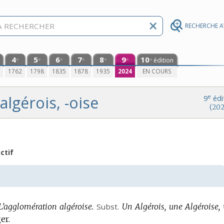
RECHERCHE 
4
5
6
7
8
9
10
édition
e
e
e
e
e
e
e
0
1762
1798
1835
1878
1935
2024
EN COURS
algérois, -oise
e
9
édi
(202
ctif
L’agglomération algéroise.
Subst.
Un Algérois, une Algéroise,
er.