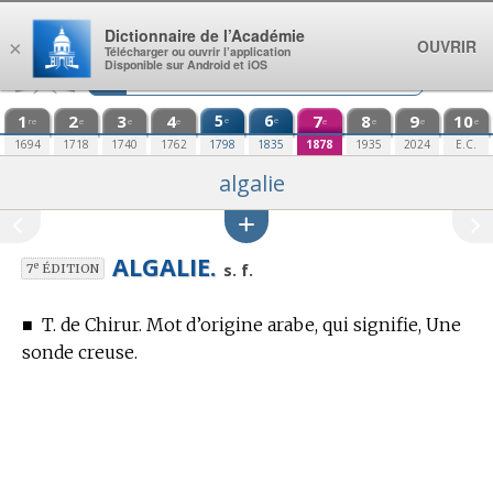
Aller au contenu
Dictionnaire de l’Académie
OUVRIR
×
Télécharger ou ouvrir l’application
Disponible sur Android et iOS
1
2
3
4
5
6
7
8
9
10
e
e
re
e
e
e
e
e
e
e
1694
1718
1740
1762
1798
1835
1878
1935
2024
E.C.
algalie
ALGALIE.
e
s. f.
7
ÉDITION
■
T. de Chirur.
Mot d’origine arabe, qui signifie, Une
sonde creuse.