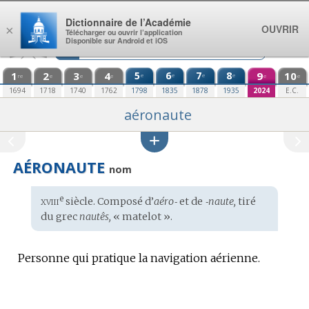
Aller au contenu
Dictionnaire de l’Académie
OUVRIR
×
Télécharger ou ouvrir l’application
Disponible sur Android et iOS
1
2
3
4
5
6
7
8
9
10
e
e
e
e
re
e
e
e
e
e
1694
1718
1740
1762
1798
1835
1878
1935
2024
E.C.
aéronaute
AÉRONAUTE
nom
xviii
e
Étymologie
siècle. Composé d’
aéro‑
et de
‑naute,
tiré
:
du
grec
nautês,
« matelot ».
Personne qui pratique la navigation aérienne.