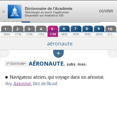
Aller au contenu
Dictionnaire de l’Académie
OUVRIR
×
Télécharger ou ouvrir l’application
Disponible sur Android et iOS
1
2
3
4
5
6
7
8
9
10
e
e
e
e
re
e
e
e
e
e
1694
1718
1740
1762
1798
1835
1878
1935
2024
E.C.
aéronaute
AÉRONAUTE.
e
subs. mas.
5
ÉDITION*
■
Navigateur aérien, qui voyage dans un aérostat.
Aérostat
,
Voy.
Dict. de l’Acad.