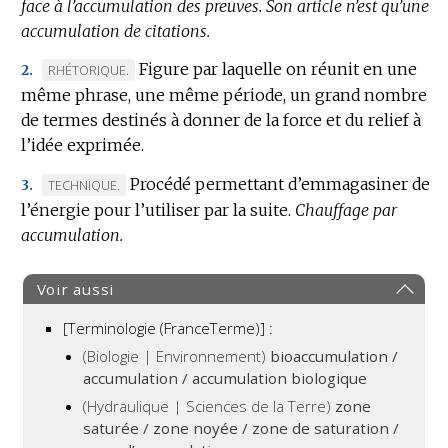
face à l’accumulation des preuves.
Son article n’est qu’une
accumulation de citations.
Figure par laquelle on réunit en une
MARQUE
RHÉTORIQUE.
2.
même phrase, une même période, un grand nombre
DE
de termes destinés à donner de la force et du relief à
DOMAINE
l’idée exprimée.
:
Procédé permettant d’emmagasiner de
MARQUE
TECHNIQUE.
3.
l’énergie pour l’utiliser par la suite.
DE
Chauffage par
accumulation.
DOMAINE
:
Voir aussi
[Terminologie (FranceTerme)] :
(Biologie | Environnement)
bioaccumulation /
accumulation / accumulation biologique
(Hydraulique | Sciences de la Terre)
zone
saturée / zone noyée / zone de saturation /