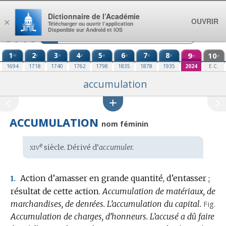
Aller au contenu
Dictionnaire de l’Académie
OUVRIR
×
Télécharger ou ouvrir l’application
Disponible sur Android et iOS
1
2
3
4
5
6
7
8
9
10
re
e
e
e
e
e
e
e
e
e
1694
1718
1740
1762
1798
1835
1878
1935
2024
E.C.
accumulation
ACCUMULATION
nom féminin
xiv
e
Étymologie
siècle. Dérivé d’
accumuler.
:
Action d’amasser en grande quantité, d’entasser ;
1.
résultat de cette action.
Accumulation de matériaux, de
marchandises, de denrées.
L’accumulation du capital.
Fig.
Accumulation de charges, d’honneurs.
L’accusé a dû faire