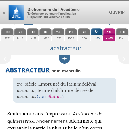
Aller au contenu
Dictionnaire de l’Académie
OUVRIR
×
Télécharger ou ouvrir l’application
Disponible sur Android et iOS
1
2
3
4
5
6
7
8
9
10
e
re
e
e
e
e
e
e
e
e
1694
1718
1740
1762
1798
1835
1878
1935
2024
E.C.
abstracteur
ABSTRACTEUR
nom masculin
xvi
e
Étymologie
siècle. Emprunté du
latin médiéval
:
abstractor,
terme d’alchimie, dérivé de
abstractus
(voir
Abstrait
).
Seulement dans l’expression
Abstracteur de
quintessence.
Anciennement.
Alchimiste qui
extrayait la partie la plus subtile d’un corps.