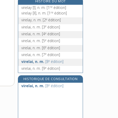
HISTOIRE DU MOT
vireux, -euse, adj.
re
virelay [I], n. m.
[1
édition]
virevolte, n. f.
re
virelay [II], n. m.
[1
édition]
virevolter, v. intr.
e
virelay, n. m.
[2
édition]
e
virevousse, n. f.
[7
édition]
e
virelai, n. m.
[3
édition]
e
virelai, n. m.
[4
édition]
e
virelai, n. m.
[5
édition]
e
virelai, n. m.
[6
édition]
e
virelai, n. m.
[7
édition]
e
virelai, n. m.
[8
édition]
e
virelai, n. m.
[9
édition]
HISTORIQUE DE CONSULTATION
e
virelai, n. m.
[8
édition]