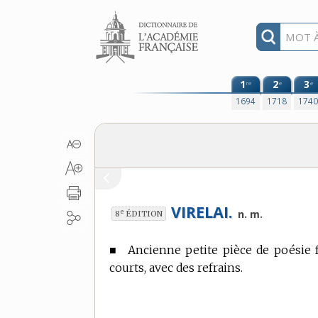
Aller au contenu
1
2
3
re
e
e
1694
1718
174
VIRELAI.
e
n. m.
8
ÉDITION
■
Ancienne petite pièce de poésie 
courts, avec des refrains.