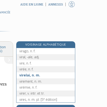
AIDE EN LIGNE
ANNEXES
AVANCÉE
vipereau, n. m.
vipéreau, n. m.
vipéridés, n. m. pl.
vipérin, -ine, adj.
vipérine, n. f.
VOISINAGE ALPHABÉTIQUE
virage, n. m.
tion
virago, n. f.
5)
viral, -ale, adj.
vire, n. f.
virée, n. f.
virelai, n. m.
virement, n. m.
vers
virémie, n. f.
virer, v. intr. et tr.
e
vires, n. m. pl.
[5
édition]
virescence, n. f.