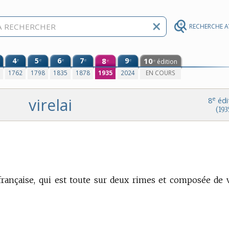
RECHERCHE 
4
5
6
7
8
9
10
e
e
e
e
e
édition
e
e
0
1762
1798
1835
1878
1935
2024
EN COURS
virelai
e
8
édi
(193
française, qui est toute sur deux rimes et composée de 