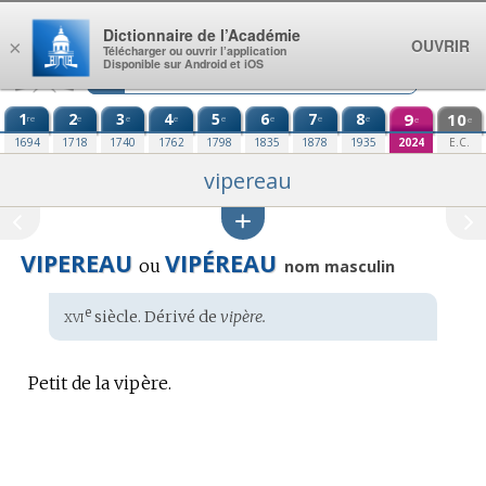
Aller au contenu
Dictionnaire de l’Académie
OUVRIR
×
Télécharger ou ouvrir l’application
Disponible sur Android et iOS
1
2
3
4
5
6
7
8
9
10
re
e
e
e
e
e
e
e
e
e
1694
1718
1740
1762
1798
1835
1878
1935
2024
E.C.
vipereau
VIPEREAU
VIPÉREAU
ou
nom masculin
xvi
e
Étymologie
siècle. Dérivé de
vipère.
:
Petit de la vipère.