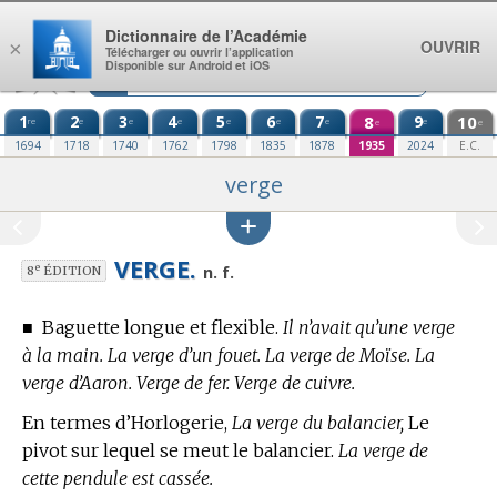
Aller au contenu
Dictionnaire de l’Académie
OUVRIR
×
Télécharger ou ouvrir l’application
Disponible sur Android et iOS
1
2
3
4
5
6
7
8
9
10
re
e
e
e
e
e
e
e
e
e
1694
1718
1740
1762
1798
1835
1878
1935
2024
E.C.
verge
VERGE.
e
n. f.
8
ÉDITION
■
Baguette longue et flexible.
Il n’avait qu’une verge
à la main. La verge d’un fouet. La verge de Moïse. La
verge d’Aaron. Verge de fer. Verge de cuivre.
En
termes d’Horlogerie,
La verge du balancier,
Le
pivot sur lequel se meut le balancier.
La verge de
cette pendule est cassée.