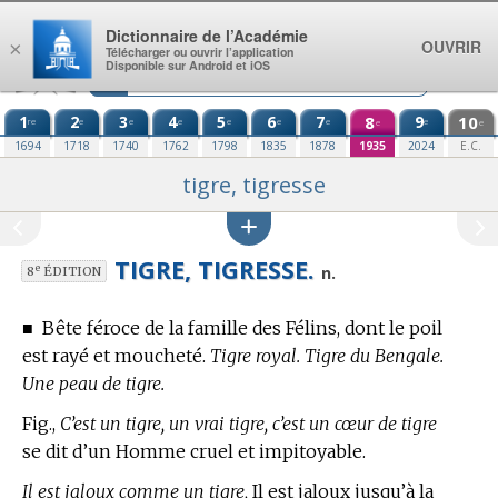
Aller au contenu
Dictionnaire de l’Académie
OUVRIR
×
Télécharger ou ouvrir l’application
Disponible sur Android et iOS
1
2
3
4
5
6
7
8
9
10
re
e
e
e
e
e
e
e
e
e
1694
1718
1740
1762
1798
1835
1878
1935
2024
E.C.
tigre, tigresse
TIGRE, TIGRESSE.
e
n.
8
ÉDITION
■
Bête féroce de la famille des Félins, dont le poil
est rayé et moucheté.
Tigre royal. Tigre du Bengale.
Une peau de tigre.
Fig.,
C’est un tigre, un vrai tigre, c’est un cœur de tigre
se dit d’un Homme cruel et impitoyable.
Il est jaloux comme un tigre,
Il est jaloux jusqu’à la