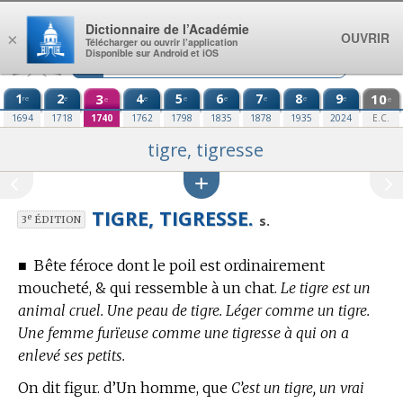
Aller au contenu
Dictionnaire de l’Académie
OUVRIR
×
Télécharger ou ouvrir l’application
Disponible sur Android et iOS
1
2
3
4
5
6
7
8
9
10
re
e
e
e
e
e
e
e
e
e
1694
1718
1740
1762
1798
1835
1878
1935
2024
E.C.
tigre, tigresse
TIGRE, TIGRESSE.
e
s.
3
ÉDITION
■
Bête féroce dont le poil est ordinairement
moucheté, & qui ressemble à un chat.
Le tigre est un
animal cruel. Une peau de tigre. Léger comme un tigre.
Une femme furïeuse comme une tigresse à qui on a
enlevé ses petits.
On dit figur. d’Un homme, que
C’est un tigre, un vrai