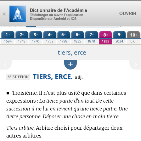
Aller au contenu
Dictionnaire de l’Académie
OUVRIR
×
Télécharger ou ouvrir l’application
Disponible sur Android et iOS
1
2
3
4
5
6
7
8
9
10
re
e
e
e
e
e
e
e
e
e
1694
1718
1740
1762
1798
1835
1878
1935
2024
E.C.
tiers, erce
TIERS, ERCE.
e
adj.
8
ÉDITION
■
Troisième.
Il n’est plus usité que dans certaines
expressions :
La tierce partie d’un tout. De cette
succession il ne lui en revient qu’une tierce partie. Une
tierce personne. Déposer une chose en main tierce.
Tiers arbitre,
Arbitre choisi pour départager deux
autres arbitres.