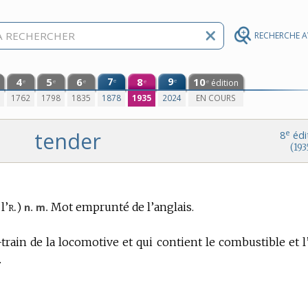
RECHERCHE 
4
5
6
7
8
9
10
e
e
édition
e
e
e
e
e
0
1762
1798
1835
1878
1935
2024
EN COURS
tender
e
8
édi
(193
r.
l’
)
Mot emprunté de l’anglais.
n. m.
train de la locomotive et qui contient le combustible et l
.