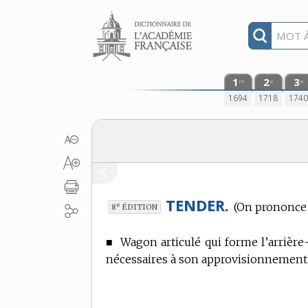
Aller au contenu
1
2
3
re
e
e
1694
1718
174
TENDER.
(On prononce 
e
8
ÉDITION
■
Wagon articulé qui forme l’arrière-
nécessaires à son approvisionnement