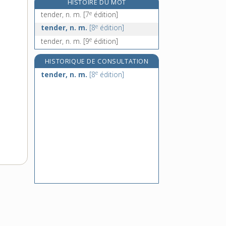
HISTOIRE DU MOT
tendre [I], v. tr. et intr.
e
tender, n. m.
[7
édition]
tendre [II], adj. et n.
e
tender, n. m.
[8
édition]
tendrement, adv.
e
tender, n. m.
[9
édition]
tendresse, n. f.
HISTORIQUE DE CONSULTATION
e
tender, n. m.
[8
édition]