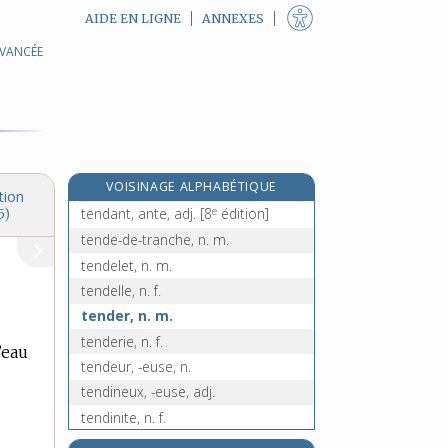
AIDE EN LIGNE
ANNEXES
AVANCÉE
tenant, -ante, adj. et n.
e
Ténare, n. m.
[7
édition]
tendance, n. f.
tendanciel, -ielle, adj.
tendancieusement, adv.
VOISINAGE ALPHABÉTIQUE
tendancieux, -ieuse, adj.
tion
e
tendant, ante, adj.
[8
édition]
5)
tende-de-tranche, n. m.
tendelet, n. m.
tendelle, n. f.
tender, n. m.
tenderie, n. f.
’eau
tendeur, -euse, n.
tendineux, -euse, adj.
tendinite, n. f.
tendon, n. m.