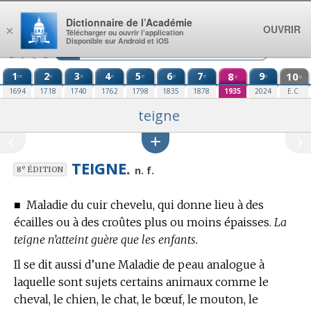
Aller au contenu
Dictionnaire de l’Académie
OUVRIR
×
Télécharger ou ouvrir l’application
Disponible sur Android et iOS
1
2
3
4
5
6
7
8
9
10
re
e
e
e
e
e
e
e
e
e
1694
1718
1740
1762
1798
1835
1878
1935
2024
E.C.
teigne
TEIGNE.
e
n. f.
8
ÉDITION
■
Maladie du cuir chevelu, qui donne lieu à des
écailles ou à des croûtes plus ou moins épaisses.
La
teigne n’atteint guère que les enfants.
Il se dit aussi d’une Maladie de peau analogue à
laquelle sont sujets certains animaux comme le
cheval, le chien, le chat, le bœuf, le mouton, le