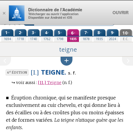
Aller au contenu
Dictionnaire de l’Académie
OUVRIR
×
Télécharger ou ouvrir l’application
Disponible sur Android et iOS
1
2
3
4
5
6
7
8
9
10
re
e
e
e
e
e
e
e
e
e
1694
1718
1740
1762
1798
1835
1878
1935
2024
E.C.
teigne
TEIGNE.
[I.]
e
s. f.
6
ÉDITION
↪
voir aussi :
[II.]
Teigne
(n. f.)
■
Éruption chronique, qui se manifeste presque
exclusivement au cuir chevelu, et qui donne lieu à
des écailles ou à des croûtes plus ou moins épaisses
et de formes variées.
La teigne n’attaque guère que les
enfants.