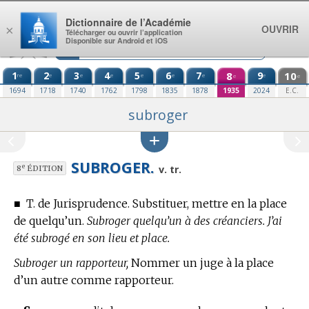
Aller au contenu
Dictionnaire de l’Académie
OUVRIR
×
Télécharger ou ouvrir l’application
Disponible sur Android et iOS
1
2
3
4
5
6
7
8
9
10
re
e
e
e
e
e
e
e
e
e
1694
1718
1740
1762
1798
1835
1878
1935
2024
E.C.
subroger
SUBROGER.
e
v. tr.
8
ÉDITION
■
T. de Jurisprudence.
Substituer, mettre en la place
de quelqu’un.
Subroger quelqu’un à des créanciers. J’ai
été subrogé en son lieu et place.
Subroger un rapporteur,
Nommer un juge à la place
d’un autre comme rapporteur.