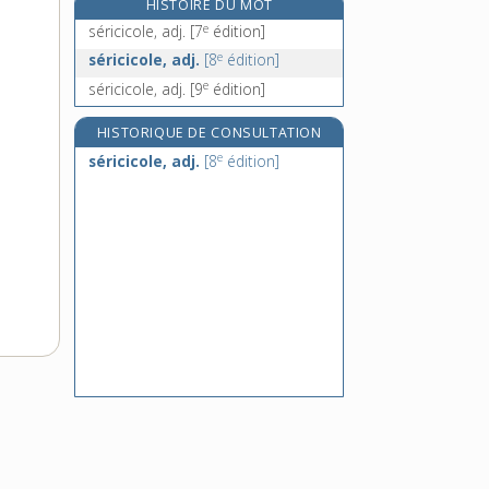
HISTOIRE DU MOT
sérieusement, adv.
e
séricicole, adj.
[7
édition]
sérieux, -euse, adj. et n.
e
séricicole, adj.
[8
édition]
sérigraphie, n. f.
e
séricicole, adj.
[9
édition]
serin, n. m.
HISTORIQUE DE CONSULTATION
e
séricicole, adj.
[8
édition]