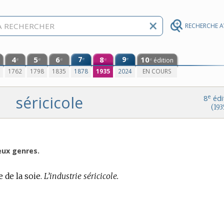
RECHERCHE 
4
5
6
7
8
9
10
e
e
édition
e
e
e
e
e
0
1762
1798
1835
1878
1935
2024
EN COURS
séricicole
e
8
édi
(193
eux genres.
 de la soie.
L’industrie séricicole.