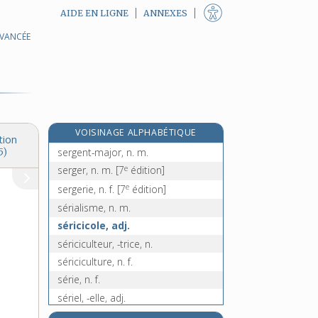
AIDE EN LIGNE
ANNEXES
AVANCÉE
serge, n. f.
sergé, n. m.
sergent, -ente, n.
sergent-chef, n. m.
e
sergenter, v. tr.
[7
édition]
e
VOISINAGE ALPHABÉTIQUE
sergenterie, n. f.
[7
édition]
tion
sergent-major, n. m.
5)
e
serger, n. m.
[7
édition]
e
sergerie, n. f.
[7
édition]
sérialisme, n. m.
séricicole, adj.
sériciculteur, -trice, n.
sériciculture, n. f.
série, n. f.
sériel, -elle, adj.
sérier, v. tr.