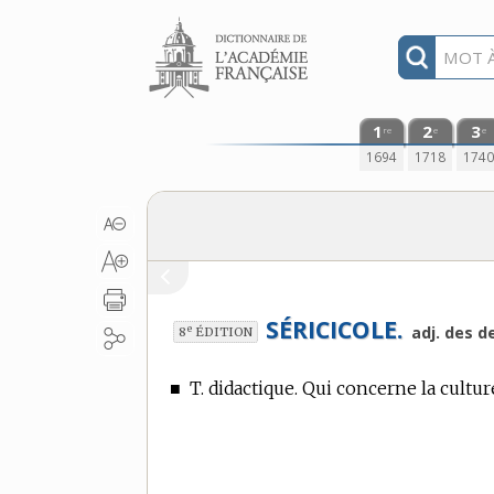
Aller au contenu
1
2
3
re
e
e
1694
1718
174
SÉRICICOLE.
e
adj. des d
8
ÉDITION
■
T. didactique.
Qui concerne la culture