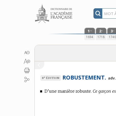
Aller au contenu
1
2
3
re
e
e
1694
1718
174
ROBUSTEMENT.
e
adv.
8
ÉDITION
■
D’une manière robuste.
Ce garçon es