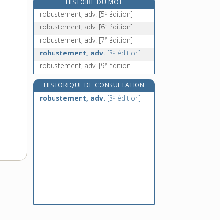
HISTOIRE DU MOT
rocaille, n. f.
e
robustement, adv.
[5
édition]
rocailleur, n. m.
e
robustement, adv.
[6
édition]
rocailleux, -euse, adj.
e
robustement, adv.
[7
édition]
rocamadour, n. m.
e
robustement, adv.
[8
édition]
e
robustement, adv.
[9
édition]
HISTORIQUE DE CONSULTATION
e
robustement, adv.
[8
édition]