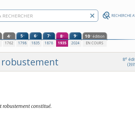
RECHERCHE 
4
5
6
7
8
9
10
e
e
e
e
édition
e
e
e
0
1762
1798
1835
1878
1935
2024
EN COURS
robustement
e
8
édi
(193
t robustement constitué.