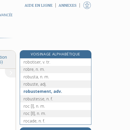
AIDE EN LIGNE
ANNEXES
AVANCÉE
robinsonnade, n. f.
roboratif, -ive, adj.
robot, n. m.
roboticien, -ienne, n.
robotique, n. f.
VOISINAGE ALPHABÉTIQUE
robotisation, n. f.
tion
robotiser, v. tr.
5)
robre, n. m.
robusta, n. m.
robuste, adj.
robustement, adv.
robustesse, n. f.
roc [I], n. m.
roc [II], n. m.
rocade, n. f.
rocaillage, n. m.