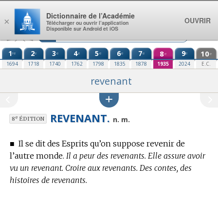
Aller au contenu
Dictionnaire de l’Académie
OUVRIR
×
Télécharger ou ouvrir l’application
Disponible sur Android et iOS
1
2
3
4
5
6
7
8
9
10
re
e
e
e
e
e
e
e
e
e
1694
1718
1740
1762
1798
1835
1878
1935
2024
E.C.
revenant
REVENANT.
e
n. m.
8
ÉDITION
■
Il se dit des Esprits qu’on suppose revenir de
l’autre monde.
Il a peur des revenants. Elle assure avoir
vu un revenant. Croire aux revenants. Des contes, des
histoires de revenants.