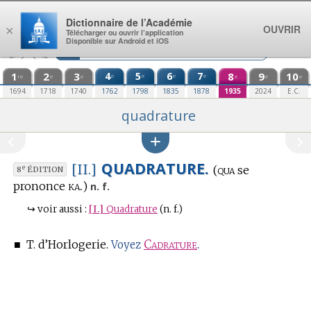
Aller au contenu
Dictionnaire de l’Académie
OUVRIR
×
Télécharger ou ouvrir l’application
Disponible sur Android et iOS
1
2
3
4
5
6
7
8
9
10
e
e
e
e
re
e
e
e
e
e
1694
1718
1740
1762
1798
1835
1878
1935
2024
E.C.
quadrature
QUADRATURE.
[II.]
qua
(
se
e
8
ÉDITION
ka.
prononce
)
n. f.
↪
voir aussi :
[I.]
Quadrature
(n. f.)
■
T. d’Horlogerie.
Cadrature
.
Voyez