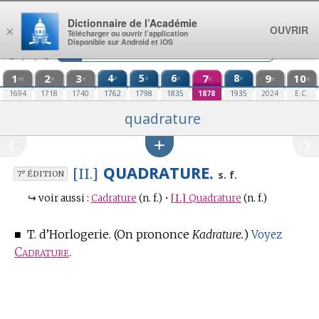
Aller au contenu
Dictionnaire de l’Académie
OUVRIR
×
Télécharger ou ouvrir l’application
Disponible sur Android et iOS
1
2
3
4
5
6
7
8
9
10
e
e
e
e
re
e
e
e
e
e
1694
1718
1740
1762
1798
1835
1878
1935
2024
E.C.
quadrature
QUADRATURE.
[II.]
e
s. f.
7
ÉDITION
↪
voir aussi :
Cadrature
(n. f.)
•
[I.]
Quadrature
(n. f.)
■
T. d’Horlogerie.
(On prononce
Kadrature.
)
Voyez
Cadrature
.