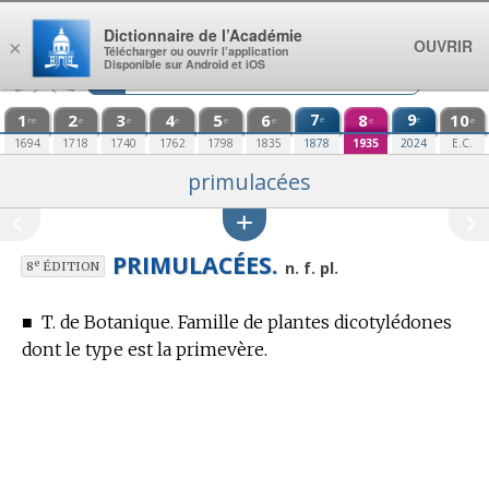
Aller au contenu
Dictionnaire de l’Académie
OUVRIR
×
Télécharger ou ouvrir l’application
Disponible sur Android et iOS
1
2
3
4
5
6
7
8
9
10
e
e
re
e
e
e
e
e
e
e
1694
1718
1740
1762
1798
1835
1878
1935
2024
E.C.
primulacées
PRIMULACÉES.
e
n. f. pl.
8
ÉDITION
■
T. de Botanique.
Famille de plantes dicotylédones
dont le type est la primevère.