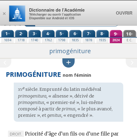
Aller au contenu
Dictionnaire de l’Académie
OUVRIR
×
Télécharger ou ouvrir l’application
Disponible sur Android et iOS
1
2
3
4
5
6
7
8
9
10
re
e
e
e
e
e
e
e
e
e
1694
1718
1740
1762
1798
1835
1878
1935
2024
E.C.
primogéniture
PRIMOGÉNITURE
nom féminin
xv
e
Étymologie
siècle. Emprunté du
latin médiéval
:
primogenitura,
« aînesse », dérivé de
primogenitus,
« premier-né », lui-même
composé à partir de
primus,
« le plus avancé,
premier », et
genitus,
« engendré ».
Priorité d’âge d’un fils ou d’une fille par
MARQUE
DROIT.