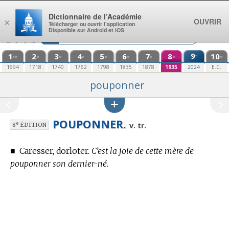
Aller au contenu
Dictionnaire de l’Académie
OUVRIR
×
Télécharger ou ouvrir l’application
Disponible sur Android et iOS
1
2
3
4
5
6
7
8
9
10
e
re
e
e
e
e
e
e
e
e
1694
1718
1740
1762
1798
1835
1878
1935
2024
E.C.
pouponner
POUPONNER.
e
v. tr.
8
ÉDITION
■
Caresser, dorloter.
C’est la joie de cette mère de
pouponner son dernier-né.