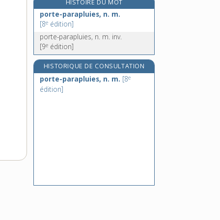
HISTOIRE DU MOT
e
porter [II], n. m.
[7
édition]
porte-parapluies, n. m.
e
porte-respect, n. m. inv.
[8
édition]
porte-revue, n. m.
porte-parapluies, n. m. inv.
e
[9
édition]
porte-savon, n. m.
HISTORIQUE DE CONSULTATION
e
porte-parapluies, n. m.
[8
édition]