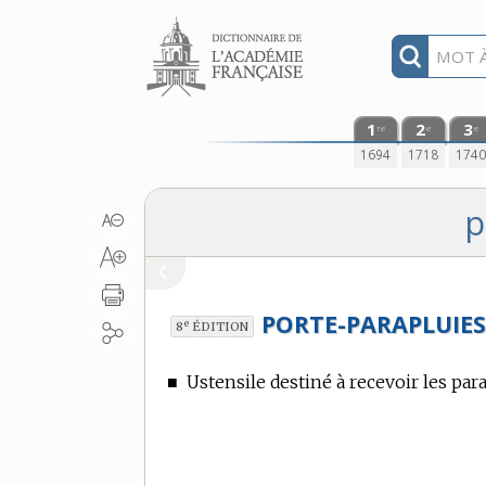
Aller au contenu
1
2
3
re
e
e
1694
1718
174
p
PORTE-PARAPLUIES
e
8
ÉDITION
■
Ustensile destiné à recevoir les para