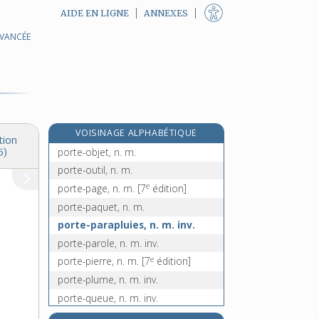
AIDE EN LIGNE
ANNEXES
porte-montres, n. m. inv.
AVANCÉE
porte-mors, n. m. inv.
porte-mouchettes, n. m.
e
[7
édition]
porte-mousqueton, n. m. inv.
porte-musc, n. m. inv.
VOISINAGE ALPHABÉTIQUE
porte-musique, n. m. inv.
tion
porte-objet, n. m.
5)
porte-outil, n. m.
e
porte-page, n. m.
[7
édition]
porte-paquet, n. m.
porte-parapluies, n. m. inv.
porte-parole, n. m. inv.
e
porte-pierre, n. m.
[7
édition]
porte-plume, n. m. inv.
porte-queue, n. m. inv.
porter [I], v. tr., intr. et pron.