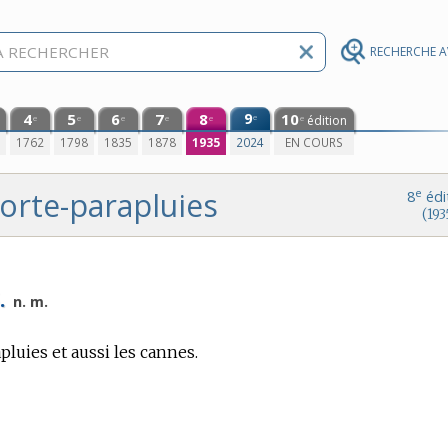
RECHERCHE 
4
5
6
7
8
9
10
e
édition
e
e
e
e
e
e
0
1762
1798
1835
1878
1935
2024
EN COURS
orte-parapluies
e
8
édi
(193
.
n. m.
pluies et aussi les cannes.