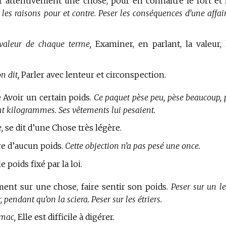
er attentivement une chose, pour en connaître le fort et 
les raisons pour et contre. Peser les conséquences d’une affair
 valeur de chaque terme,
Examiner, en parlant, la valeur, 
n dit,
Parler avec lenteur et circonspection.
ie Avoir un certain poids.
Ce paquet pèse peu, pèse beaucoup, 
nt kilogrammes. Ses vêtements lui pesaient.
,
se dit d’une Chose très légère.
e d’aucun poids.
Cette objection n’a pas pesé une once.
e poids fixé par la loi.
ment sur une chose, faire sentir son poids.
Peser sur un le
pendant qu’on la sciera. Peser sur les étriers.
omac,
Elle est difficile à digérer.