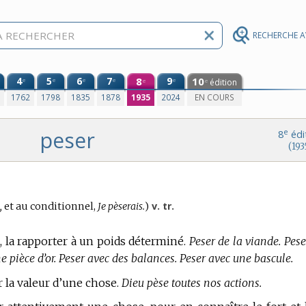
RECHERCHE 
4
5
6
7
8
9
10
e
e
e
e
e
édition
e
e
0
1762
1798
1835
1878
1935
2024
EN COURS
peser
e
8
édi
(193
v. tr.
,
et au conditionnel,
Je pèserais.
)
 la rapporter à un poids déterminé.
Peser de la viande. Pese
ne pièce d’or. Peser avec des balances. Peser avec une bascule.
er la valeur d’une chose.
Dieu pèse toutes nos actions.