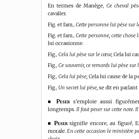
En
termes de Manège,
Ce cheval pès
cavalier.
Fig. et fam.,
Cette personne lui pèse sur l
Fig. et fam.,
Cette personne, cette chose lu
lui occasionne.
Fig.,
Cela lui pèse sur le cœur,
Cela lui ca
Fig.,
Ce souvenir, ce remords lui pèse sur 
Fig.,
Cela lui pèse,
Cela lui cause de la p
Fig.,
Un secret lui pèse,
se dit en parlant
Peser
■
s’emploie aussi figurémen
longtemps.
Il faut peser sur cette note. I
Peser
■
signifie encore, au figuré, E
morale.
En cette occasion le ministère p
choix.