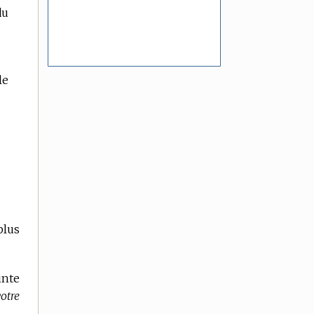
du
le
plus
inte
otre