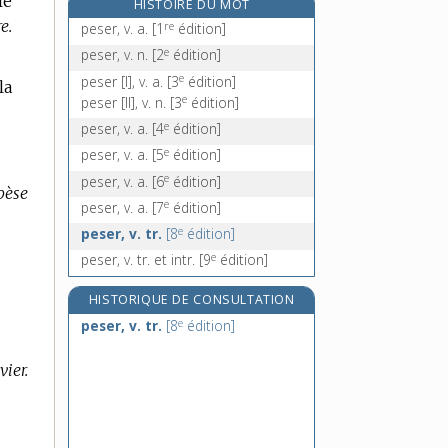
le
HISTOIRE DU MOT
peson, n. m.
e.
re
peser, v. a.
[1
édition]
pessaire, n. m.
e
peser, v. n.
[2
édition]
pesse, n. f.
e
peser [I], v. a.
[3
édition]
la
pessimisme, n. m.
e
peser [II], v. n.
[3
édition]
e
peser, v. a.
[4
édition]
e
peser, v. a.
[5
édition]
e
peser, v. a.
[6
édition]
pèse
e
peser, v. a.
[7
édition]
e
peser, v. tr.
[8
édition]
e
peser, v. tr. et intr.
[9
édition]
HISTORIQUE DE CONSULTATION
e
peser, v. tr.
[8
édition]
vier.