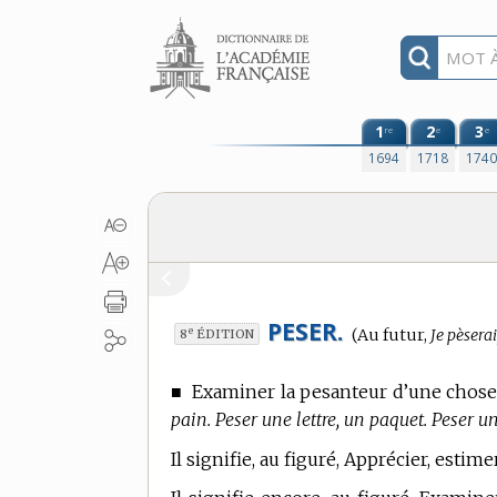
Aller au contenu
1
2
3
re
e
e
1694
1718
174
PESER.
Conjugaison
e
(Au futur,
Je pèserai
8
ÉDITION
:
■
Examiner la pesanteur d’une chose,
pain. Peser une lettre, un paquet. Peser u
Il signifie, au figuré, Apprécier, estim