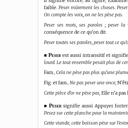
Il signifie encore, au figuré, Examin
faible.
Peser mûrement les choses. Peser 
On compte les voix, on ne les pèse pas.
Peser ses mots, ses paroles ; peser la
conséquence de ce qu’on dit.
Peser toutes ses paroles, peser tout ce qu’o
Peser
■
est aussi intransitif et signif
lourd. Le tout ensemble pesait plus de ce
Fam.,
Cela ne pèse pas plus qu’une plume
Fig. et fam.,
Ne pas peser une once,
N’êtr
Cette pièce d’or ne pèse pas,
Elle n’a pas l
Peser
■
signifie aussi Appuyer forte
Pesez sur cette planche pour la maintenir, 
Cette viande, cette boisson pèse sur l’est