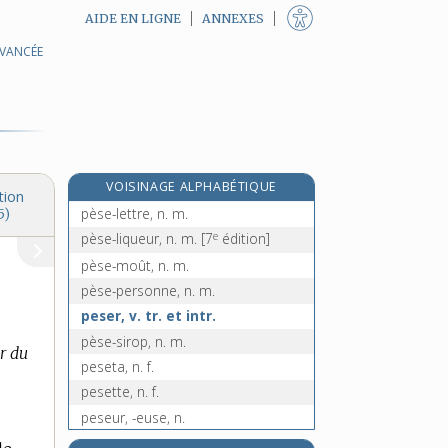
AIDE EN LIGNE
ANNEXES
AVANCÉE
e
pèse-, préfixe
[8
édition]
pèse-acide, n. m.
pèse-alcool, n. m.
pèse-bébé, n. m.
pesée, n. f.
VOISINAGE ALPHABÉTIQUE
pèse-lait, n. m.
tion
pèse-lettre, n. m.
5)
e
pèse-liqueur, n. m.
[7
édition]
pèse-moût, n. m.
pèse-personne, n. m.
peser, v. tr. et intr.
pèse-sirop, n. m.
r du
peseta, n. f.
pesette, n. f.
peseur, -euse, n.
peso, n. m.