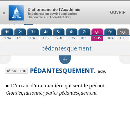
Aller au contenu
Dictionnaire de l’Académie
OUVRIR
×
Télécharger ou ouvrir l’application
Disponible sur Android et iOS
1
2
3
4
5
6
7
8
9
10
re
e
e
e
e
e
e
e
e
e
1694
1718
1740
1762
1798
1835
1878
1935
2024
E.C.
pédantesquement
PÉDANTESQUEMENT.
e
adv.
8
ÉDITION
■
D’un air, d’une manière qui sent le pédant.
Gronder, raisonner, parler pédantesquement.