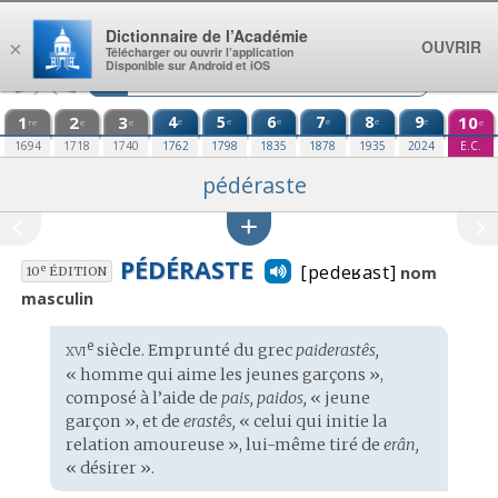
Aller au contenu
Dictionnaire de l’Académie
OUVRIR
×
Télécharger ou ouvrir l’application
Disponible sur Android et iOS
1
2
3
4
5
6
7
8
9
10
e
e
e
e
e
e
re
e
e
e
1694
1718
1740
1762
1798
1835
1878
1935
2024
E.C.
pédéraste
PÉDÉRASTE
[pedeʁast]
e
nom
10
ÉDITION
masculin
xvi
e
Étymologie
siècle. Emprunté du
grec
paiderastês,
:
« homme qui aime les jeunes garçons »,
composé à l’aide de
pais, paidos,
« jeune
garçon », et de
erastês,
« celui qui initie la
relation amoureuse », lui-même tiré de
erân,
« désirer ».