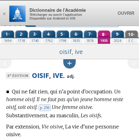
Aller au contenu
Dictionnaire de l’Académie
OUVRIR
×
Télécharger ou ouvrir l’application
Disponible sur Android et iOS
1
2
3
4
5
6
7
8
9
10
re
e
e
e
e
e
e
e
e
e
1694
1718
1740
1762
1798
1835
1878
1935
2024
E.C.
oisif, ive
OISIF, IVE.
e
adj.
8
ÉDITION
■
Qui ne fait rien, qui n’a point d’occupation.
Un
homme oisif. Il ne faut pas qu’un jeune homme reste
oisif, soit oisif.
Une femme oisive.
p. 256
Substantivement, au masculin,
Les oisifs.
Par extension,
Vie oisive,
La vie d’une personne
oisive.