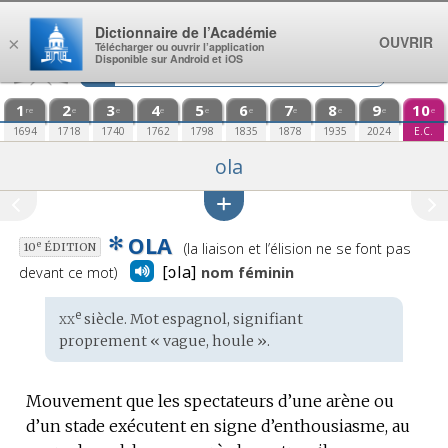
Aller au contenu
Dictionnaire de l’Académie
OUVRIR
×
Télécharger ou ouvrir l’application
Disponible sur Android et iOS
1
2
3
4
5
6
7
8
9
10
re
e
e
e
e
e
e
e
e
e
1694
1718
1740
1762
1798
1835
1878
1935
2024
E.C.
ola
✻
OLA
Prononciation
e
(la liaison et l’élision ne se font pas
10
ÉDITION
:
[ɔla]
devant ce mot)
nom féminin
xx
e
Étymologie
siècle. Mot
espagnol
, signifiant
:
proprement « vague, houle ».
Mouvement que les spectateurs d’une arène ou
d’un stade exécutent en signe d’enthousiasme, au