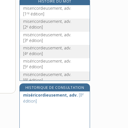
HISTOIRE DU MOT
misonéiste, adj.
misericordieusement, adv.
miss, n. f.
re
[1
édition]
missel, n. m.
misericordieusement, adv.
e
missi dominici, n. m. pl.
[2
édition]
miséricordieusement, adv.
e
[3
édition]
miséricordieusement, adv.
e
[4
édition]
miséricordieusement, adv.
e
[5
édition]
miséricordieusement, adv.
e
[6
édition]
miséricordieusement, adv.
HISTORIQUE DE CONSULTATION
e
[7
édition]
e
miséricordieusement, adv.
[8
miséricordieusement, adv.
édition]
e
[8
édition]
miséricordieusement, adv.
e
[9
édition]