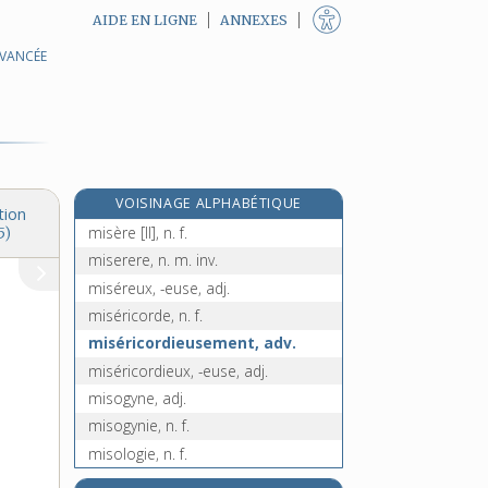
AIDE EN LIGNE
ANNEXES
AVANCÉE
miser, v. tr.
misérabilisme, n. m.
misérabiliste, adj.
misérable, adj.
misérablement, adv.
VOISINAGE ALPHABÉTIQUE
misère [I], n. f.
tion
misère [II], n. f.
5)
miserere, n. m. inv.
miséreux, -euse, adj.
miséricorde, n. f.
miséricordieusement, adv.
miséricordieux, -euse, adj.
misogyne, adj.
misogynie, n. f.
misologie, n. f.
misonéisme, n. m.