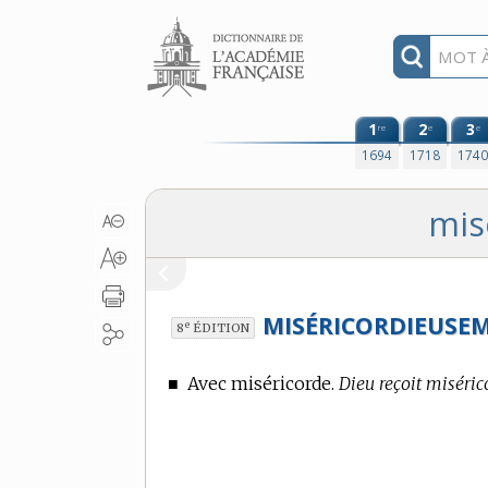
Aller au contenu
1
2
3
re
e
e
1694
1718
174
mis
MISÉRICORDIEUSE
e
8
ÉDITION
■
Avec miséricorde.
Dieu reçoit miséric