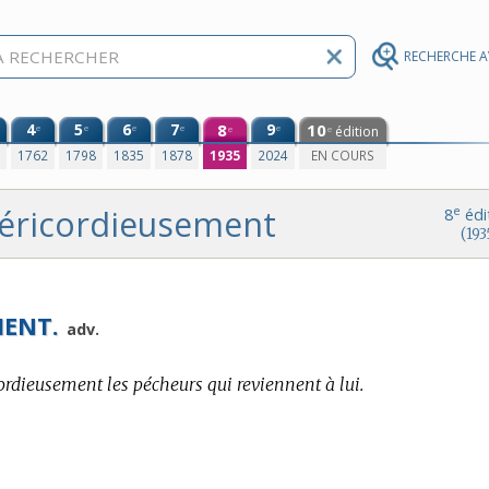
RECHERCHE 
4
5
6
7
8
9
10
e
e
e
e
e
édition
e
e
0
1762
1798
1835
1878
1935
2024
EN COURS
éricordieusement
e
8
édi
(193
MENT.
adv.
ordieusement les pécheurs qui reviennent à lui.