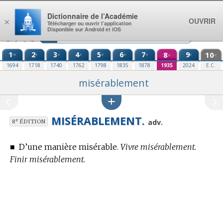
Aller au contenu
Dictionnaire de l’Académie
OUVRIR
×
Télécharger ou ouvrir l’application
Disponible sur Android et iOS
1
2
3
4
5
6
7
8
9
10
re
e
e
e
e
e
e
e
e
e
1694
1718
1740
1762
1798
1835
1878
1935
2024
E.C.
misérablement
MISÉRABLEMENT.
e
adv.
8
ÉDITION
■
D’une manière misérable.
Vivre misérablement.
Finir misérablement.