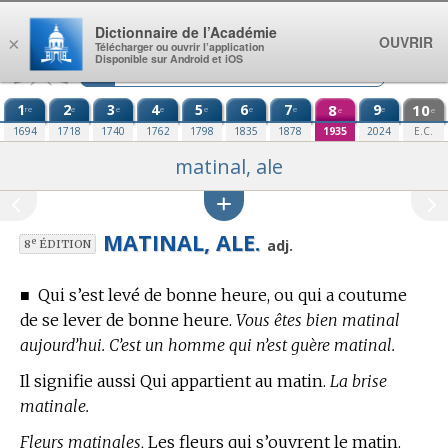
Aller au contenu
Dictionnaire de l’Académie
OUVRIR
×
Télécharger ou ouvrir l’application
Disponible sur Android et iOS
1
2
3
4
5
6
7
8
9
10
re
e
e
e
e
e
e
e
e
e
1694
1718
1740
1762
1798
1835
1878
1935
2024
E.C.
matinal, ale
MATINAL, ALE.
e
adj.
8
ÉDITION
■
Qui s’est levé de bonne heure, ou qui a coutume
de se lever de bonne heure.
Vous êtes bien matinal
aujourd’hui. C’est un homme qui n’est guère matinal.
Il signifie aussi Qui appartient au matin.
La brise
matinale.
Fleurs matinales,
Les fleurs qui s’ouvrent le matin.