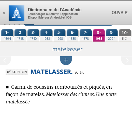
Aller au contenu
Dictionnaire de l’Académie
OUVRIR
×
Télécharger ou ouvrir l’application
Disponible sur Android et iOS
1
2
3
4
5
6
7
8
9
10
re
e
e
e
e
e
e
e
e
e
1694
1718
1740
1762
1798
1835
1878
1935
2024
E.C.
matelasser
MATELASSER.
e
v. tr.
8
ÉDITION
■
Garnir de coussins rembourrés et piqués, en
façon de matelas.
Matelasser des chaises. Une porte
matelassée.