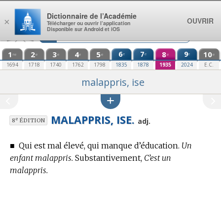
Aller au contenu
Dictionnaire de l’Académie
OUVRIR
×
Télécharger ou ouvrir l’application
Disponible sur Android et iOS
1
2
3
4
5
6
7
8
9
10
e
e
e
re
e
e
e
e
e
e
1694
1718
1740
1762
1798
1835
1878
1935
2024
E.C.
malappris, ise
MALAPPRIS, ISE.
e
adj.
8
ÉDITION
■
Qui est mal élevé, qui manque d’éducation.
Un
enfant malappris.
Substantivement,
C’est un
malappris.