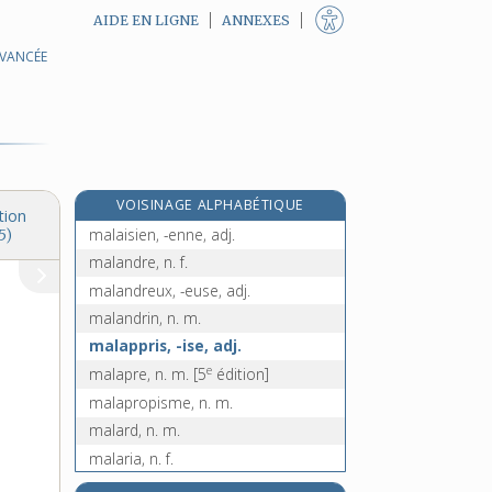
AIDE EN LIGNE
ANNEXES
AVANCÉE
mal-aimé, -ée, n.
malaire, adj.
malais, -aise, adj. et n.
malaise, n. m.
malaisé, -ée, adj.
VOISINAGE ALPHABÉTIQUE
malaisément, adv.
tion
malaisien, -enne, adj.
5)
malandre, n. f.
malandreux, -euse, adj.
malandrin, n. m.
malappris, -ise, adj.
e
malapre, n. m.
[5
édition]
malapropisme, n. m.
malard, n. m.
malaria, n. f.
malart, n. m.