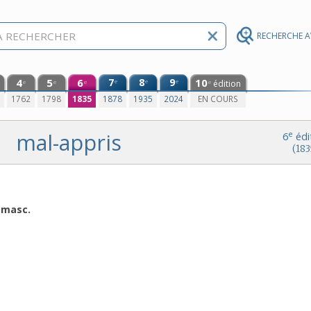
RECHERCHE 
4
5
6
7
8
9
10
e
e
e
édition
e
e
e
e
0
1762
1798
1835
1878
1935
2024
EN COURS
mal-appris
e
6
édi
(183
. masc.