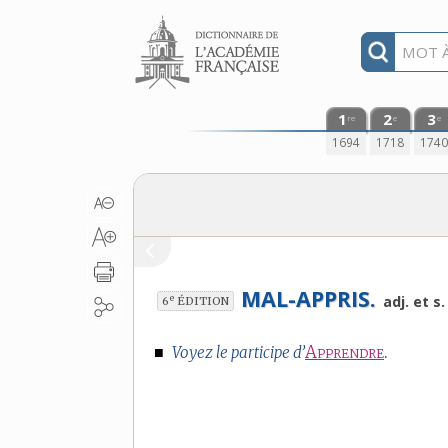
Aller au contenu
1
2
3
re
e
e
1694
1718
174
MAL-APPRIS.
e
adj. et s
6
ÉDITION
■
Apprendre
.
Voyez le participe d’