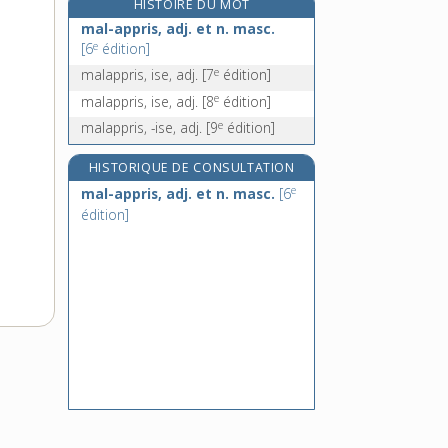
HISTOIRE DU MOT
re
malaventure, n. f.
[1
édition]
mal-appris, adj. et n. masc.
malavisé, -ée, adj.
e
[6
édition]
malaxage, n. m.
e
malappris, ise, adj.
[7
édition]
malaxer, v. tr.
e
malappris, ise, adj.
[8
édition]
e
malappris, -ise, adj.
[9
édition]
HISTORIQUE DE CONSULTATION
e
mal-appris, adj. et n. masc.
[6
édition]